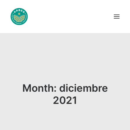
Inicio
Nosotros
Novedades
Productos
Month: diciembre
Recetas
Apoyos
2021
Contacto